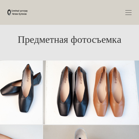
Предметная фотосъемка