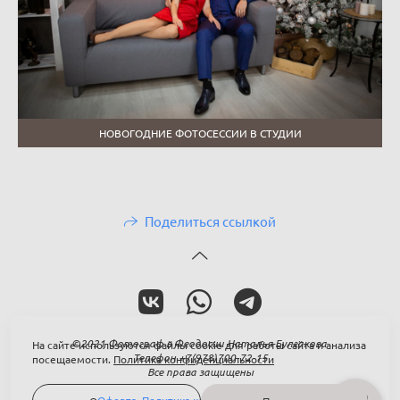
НОВОГОДНИЕ ФОТОСЕССИИ В СТУДИИ
Поделиться ссылкой
©2021 Фотограф в Феодосии Наталья Булгакова
На сайте используются файлы cookie для работы сайта и анализа
Телефон +7(978)700-72-15
посещаемости.
Политика конфиденциальности
Все права защищены
Оферта
,
Политика конфиденциальности